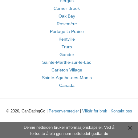
Fergus
Corner Brook
Oak Bay
Rosemère
Portage la Prairie
Kentville
Truro
Gander
Sainte-Marthe-sur-le-Lac
Carleton Village
Sainte-Agathe-des-Monts
Canada
© 2026, CanDatingGo |
Personvernregler
|
Vilkår for bruk
|
Kontakt oss
Denne nettsiden bruker informasjonskapsler. Ved å
fortsette å bla gjennom nettstedet godtar du