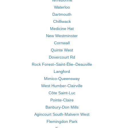
Terrebonne
Waterloo
Dartmouth
Chilliwack
Medicine Hat
New Westminster
Cornwall
Quinte West
Dovercourt Rd
Rock Forest–Saint-Élie–Deauville
Langford
Mimico-Queensway
West Humber-Clairville
Côte Saint-Luc
Pointe-Claire
Banbury-Don Mills
Agincourt South-Malvern West
Flemingdon Park