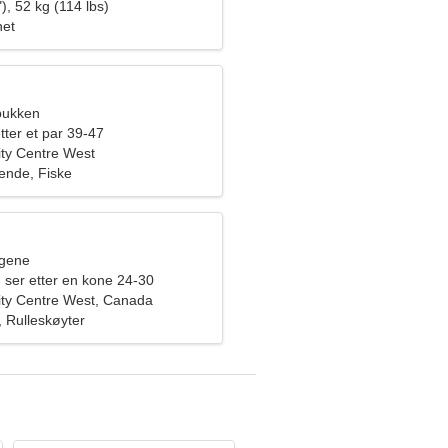
), 52 kg (114 lbs)
het
nbukken
tter et par 39-47
City Centre West
ende, Fiske
ngene
 ser etter en kone 24-30
City Centre West, Canada
r, Rulleskøyter