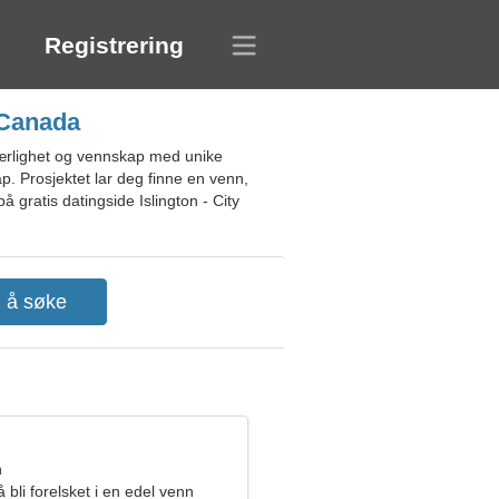
Registrering
, Canada
jærlighet og vennskap med unike
ap. Prosjektet lar deg finne en venn,
å gratis datingside Islington - City
n
 bli forelsket i en edel venn