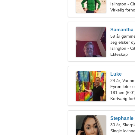
Islington - 
Virkelig forh
Samantha
59 år gammel
Jeg elsker dy
Islington - C
Ekteskap
Luke
24 år, Vann
Fyren leter e
181 cm (6'0")
Kortvarig for
Stephanie
30 år, Skorp
Single kvinn