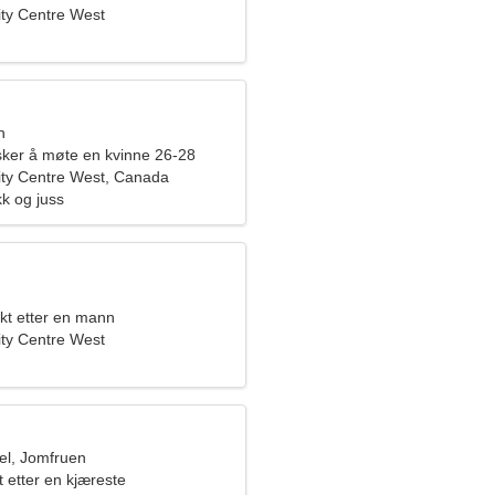
City Centre West
n
er å møte en kvinne 26-28
City Centre West, Canada
kk og juss
kt etter en mann
City Centre West
l, Jomfruen
t etter en kjæreste