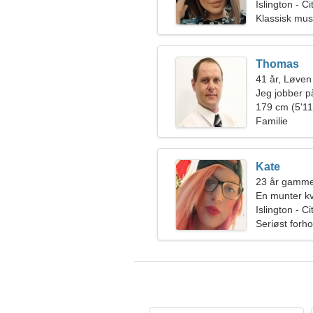
Islington - 
Klassisk mus
Thomas
41 år, Løven
Jeg jobber på
elegant kvin
179 cm (5'11"
Familie
Kate
23 år gamm
En munter kv
Islington - 
Seriøst forho