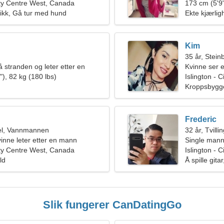
City Centre West, Canada
173 cm (5'9"
ikk, Gå tur med hund
Ekte kjærlig
Kim
35 år, Stei
 stranden og leter etter en
Kvinne ser e
ne
), 82 kg (180 lbs)
Islington - 
Kroppsbygg
Frederic
el, Vannmannen
32 år, Tvilli
inne leter etter en mann
Single mann
City Centre West, Canada
Islington - 
ld
Å spille gita
Slik fungerer CanDatingGo