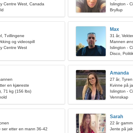
City Centre West, Canada
Islington - 
old
Bryllup
Max
, Tvillingene
31 år, Vekte
kking og videospill
Mannen ønsk
ity Centre West
Islington - 
Disco, Politi
Amanda
mannen
27 år, Tyren
tter en kjæreste
Kvinne på ja
, 71 kg (156 lbs)
Islington - 
hold
Vennskap
Sarah
ionen
22 år gamme
e ser etter en mann 36-42
Jente på jak