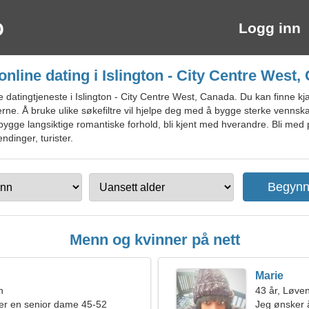
Logg inn
online dating i Islington - City Centre West
datingtjeneste i Islington - City Centre West, Canada. Du kan finne k
kerne. Å bruke ulike søkefiltre vil hjelpe deg med å bygge sterke vennsk
 bygge langsiktige romantiske forhold, bli kjent med hverandre. Bli med p
ndinger, turister.
Menn og kvinner på nett
Marie
n
43 år, Løve
er en senior dame 45-52
Jeg ønsker å