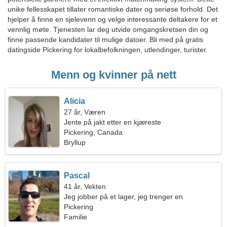
unike fellesskapet tillater romantiske dater og seriøse forhold. Det
hjelper å finne en sjelevenn og velge interessante deltakere for et
vennlig møte. Tjenesten lar deg utvide omgangskretsen din og
finne passende kandidater til mulige datoer. Bli med på gratis
datingside Pickering for lokalbefolkningen, utlendinger, turister.
Menn og kvinner på nett
Alicia
27 år, Væren
Jente på jakt etter en kjæreste
Pickering, Canada
Bryllup
Pascal
41 år, Vekten
Jeg jobber på et lager, jeg trenger en
ekstraordinær kvinne
Pickering
Familie