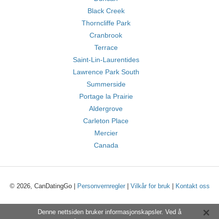
Black Creek
Thorncliffe Park
Cranbrook
Terrace
Saint-Lin-Laurentides
Lawrence Park South
Summerside
Portage la Prairie
Aldergrove
Carleton Place
Mercier
Canada
© 2026, CanDatingGo |
Personvernregler
|
Vilkår for bruk
|
Kontakt oss
Denne nettsiden bruker informasjonskapsler. Ved å