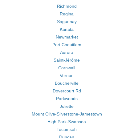
Richmond
Regina
Saguenay
Kanata
Newmarket
Port Coquitlam
Aurora
Saint-Jérôme
Cornwall
Vernon
Boucherville
Dovercourt Rd
Parkwoods
Joliette
Mount Olive-Silverstone-Jamestown
High Park-Swansea
Tecumseh
Duncan